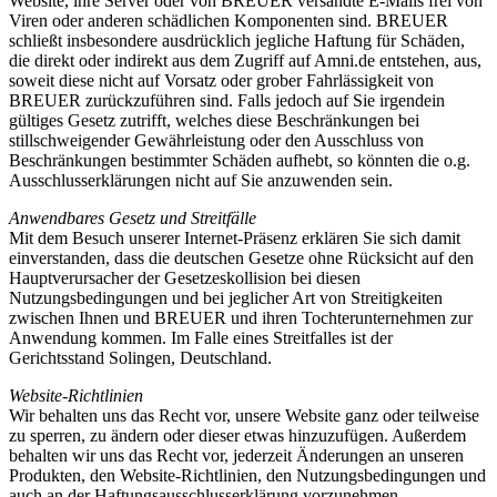
Website, ihre Server oder von BREUER versandte E-Mails frei von
Viren oder anderen schädlichen Komponenten sind. BREUER
schließt insbesondere ausdrücklich jegliche Haftung für Schäden,
die direkt oder indirekt aus dem Zugriff auf Amni.de entstehen, aus,
soweit diese nicht auf Vorsatz oder grober Fahrlässigkeit von
BREUER zurückzuführen sind. Falls jedoch auf Sie irgendein
gültiges Gesetz zutrifft, welches diese Beschränkungen bei
stillschweigender Gewährleistung oder den Ausschluss von
Beschränkungen bestimmter Schäden aufhebt, so könnten die o.g.
Ausschlusserklärungen nicht auf Sie anzuwenden sein.
Anwendbares Gesetz und Streitfälle
Mit dem Besuch unserer Internet-Präsenz erklären Sie sich damit
einverstanden, dass die deutschen Gesetze ohne Rücksicht auf den
Hauptverursacher der Gesetzeskollision bei diesen
Nutzungsbedingungen und bei jeglicher Art von Streitigkeiten
zwischen Ihnen und BREUER und ihren Tochterunternehmen zur
Anwendung kommen. Im Falle eines Streitfalles ist der
Gerichtsstand Solingen, Deutschland.
Website-Richtlinien
Wir behalten uns das Recht vor, unsere Website ganz oder teilweise
zu sperren, zu ändern oder dieser etwas hinzuzufügen. Außerdem
behalten wir uns das Recht vor, jederzeit Änderungen an unseren
Produkten, den Website-Richtlinien, den Nutzungsbedingungen und
auch an der Haftungsausschlusserklärung vorzunehmen.